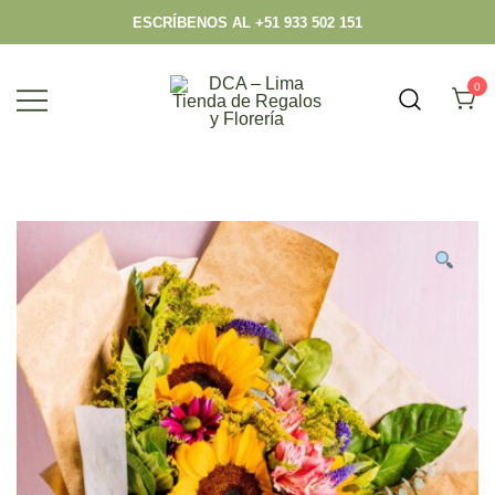
ESCRÍBENOS AL +51 933 502 151
0
Envío hoy los mejores regalos, box,
DCA – Lima Tienda de Regalos y
peluches, flores, todo en el mismo lugar.
Florería