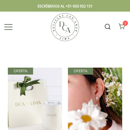
ESCRÍBENOS AL +51 933 502 151
0
Envío hoy los mejores regalos, box,
DCA – Lima Tienda de
peluches, flores, todo en el mismo
Regalos y Florería
lugar.
OFERTA
OFERTA