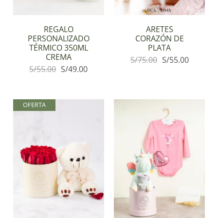
REGALO
ARETES
PERSONALIZADO
CORAZÓN DE
TÉRMICO 350ML
PLATA
CREMA
S/
75.00
S/
55.00
S/
55.00
S/
49.00
OFERTA