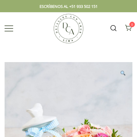
ESCRÍBENOS AL +51 933 502 151
0
Envío hoy los mejores regalos, box,
DCA – Lima Tienda de
peluches, flores, todo en el mismo
Regalos y Florería
lugar.