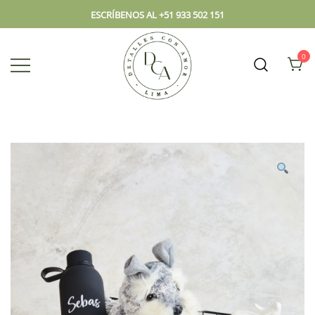
ESCRÍBENOS AL +51 933 502 151
0
Envío hoy los mejores regalos, box,
DCA – Lima Tienda de
peluches, flores, todo en el mismo
Regalos y Florería
lugar.