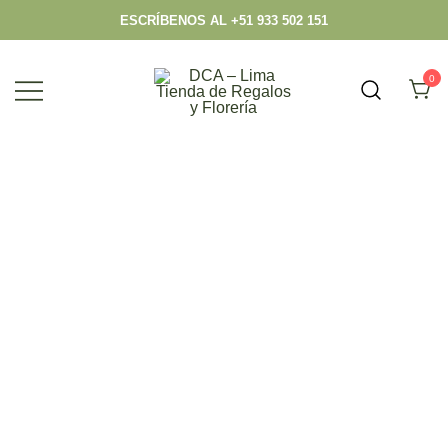
ESCRÍBENOS AL +51 933 502 151
0
Envío hoy los mejores regalos, box,
DCA – Lima Tienda de Regalos y
peluches, flores, todo en el mismo lugar.
Florería