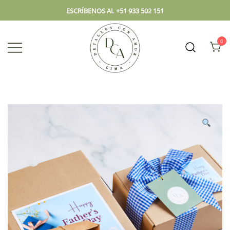
ESCRÍBENOS AL +51 933 502 151
0
Envío hoy los mejores regalos, box,
DCA – Lima Tienda de
peluches, flores, todo en el mismo
Regalos y Florería
lugar.