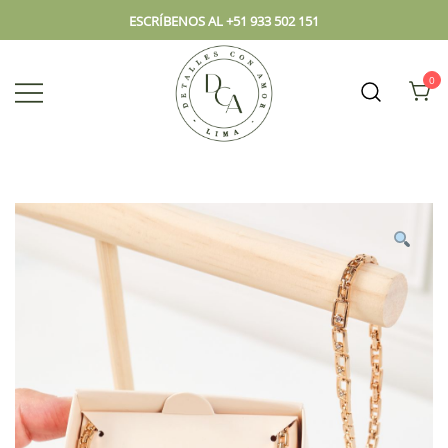
ESCRÍBENOS AL +51 933 502 151
0
Envío hoy los mejores regalos, box,
DCA – Lima Tienda de
peluches, flores, todo en el mismo
Regalos y Florería
lugar.