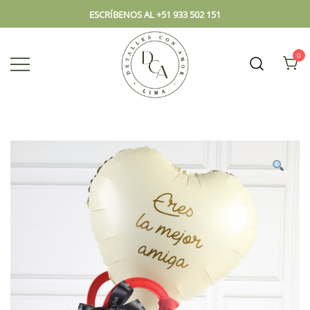
ESCRÍBENOS AL +51 933 502 151
0
Envío hoy los mejores regalos, box,
DCA – Lima Tienda de
peluches, flores, todo en el mismo
Regalos y Florería
lugar.