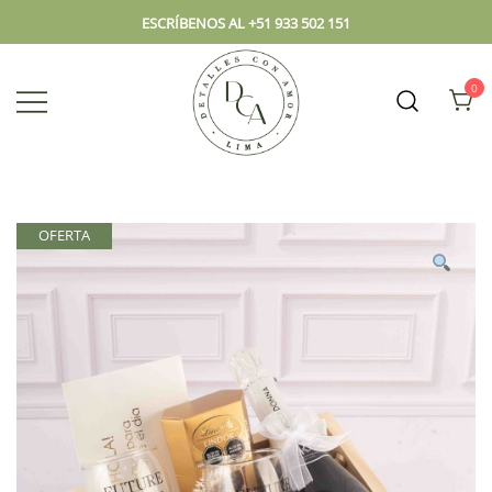
ESCRÍBENOS AL +51 933 502 151
0
Envío hoy los mejores regalos, box,
DCA – Lima Tienda de
peluches, flores, todo en el mismo
Regalos y Florería
lugar.
OFERTA