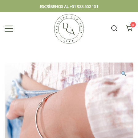
ESCRÍBENOS AL +51 933 502 151
0
Envío hoy los mejores regalos, box,
DCA – Lima Tienda de
peluches, flores, todo en el mismo
Regalos y Florería
lugar.