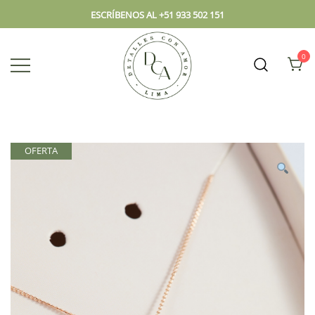
ESCRÍBENOS AL +51 933 502 151
0
Envío hoy los mejores regalos, box,
DCA – Lima Tienda de
peluches, flores, todo en el mismo
Regalos y Florería
lugar.
OFERTA