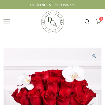
ESCRÍBENOS AL +51 933 502 151
0
Envío hoy los mejores regalos, box,
DCA – Lima Tienda de
peluches, flores, todo en el mismo
Regalos y Florería
lugar.