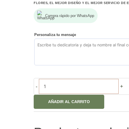
FLORES, EL MEJOR DISEÑO Y EL MEJOR SERVICIO DE 
S/249.00.
S/209.00.
Compra rápido por WhatsApp
Personaliza tu mensaje
Corazón
-
+
Dulce
Amor
AÑADIR AL CARRITO
Rosas
cantidad