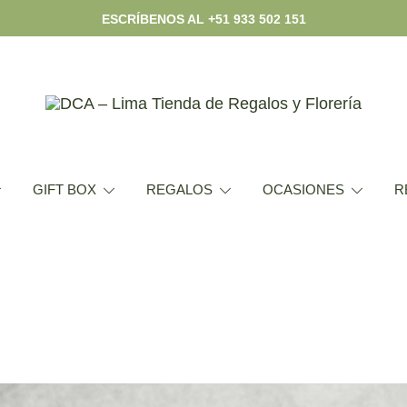
ESCRÍBENOS AL +51 933 502 151
Envío hoy los mejores regalos, box, peluches, flor
DCA – Lima Tienda de Regalos y Florería
GIFT BOX
REGALOS
OCASIONES
R