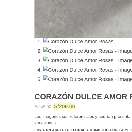
CORAZÓN DULCE AMOR 
El
El
S/
209.00
S/
249.00
precio
precio
Las imágenes son referenciales y podrían presenta
original
actual
variaciones.
era:
es:
ENVÍA UN ARREGLO FLORAL A DOMICILIO CON LA MEJ