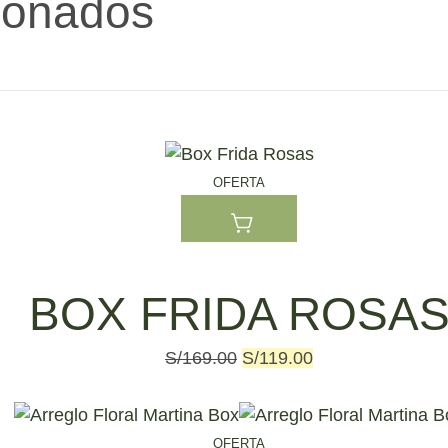
ionados
OFERTA
BOX FRIDA ROSA
El
El
S/
169.00
S/
119.00
precio
precio
original
actual
era:
es:
OFERTA