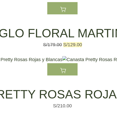
S/169.00.
S/119.00.
GLO FLORAL MARTI
El
El
S/
179.00
S/
129.00
precio
precio
original
actual
era:
es:
S/179.00.
S/129.00.
RETTY ROSAS ROJA
S/
210.00