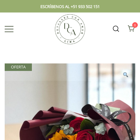
ESCRÍBENOS AL +51 933 502 151
0
Envío hoy los mejores regalos, box,
DCA – Lima Tienda de
peluches, flores, todo en el mismo
Regalos y Florería
lugar.
OFERTA