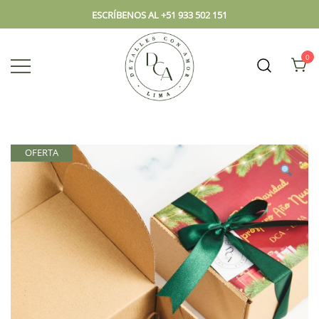
ESCRÍBENOS AL +51 933 502 151
0
Envío hoy los mejores regalos, box,
DCA – Lima Tienda de
peluches, flores, todo en el mismo
Regalos y Florería
lugar.
OFERTA