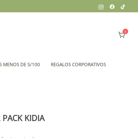
0
x, peluches, flores, todo en el mismo lugar.
 Florería
S MENOS DE S/100
REGALOS CORPORATIVOS
 PACK KIDIA