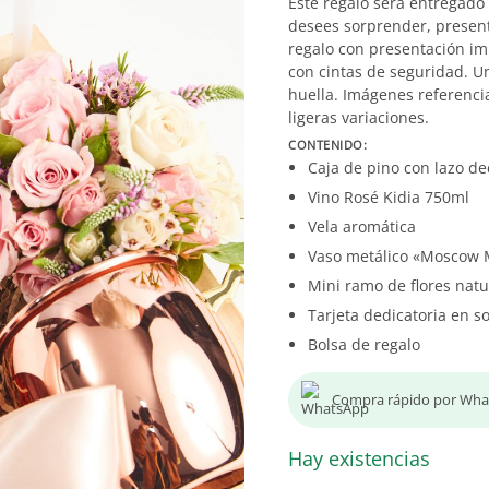
Este regalo será entregado
desees sorprender, presen
regalo con presentación i
con cintas de seguridad. Un
huella. Imágenes referenci
ligeras variaciones.
CONTENIDO:
Caja de pino con lazo de
Vino Rosé Kidia 750ml
Vela aromática
Vaso metálico «Moscow 
Mini ramo de flores natu
Tarjeta dedicatoria en s
Bolsa de regalo
Compra rápido por Wh
Hay existencias