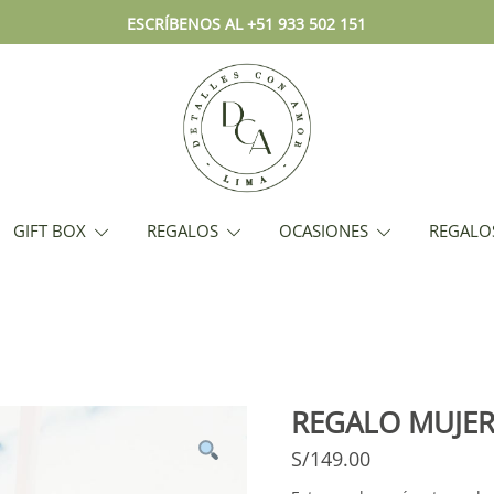
ESCRÍBENOS AL +51 933 502 151
Envío hoy los mejores regalos, bo
DCA – Lima Tienda de Regalos y
GIFT BOX
REGALOS
OCASIONES
REGALO
REGALO MUJER
S/
149.00