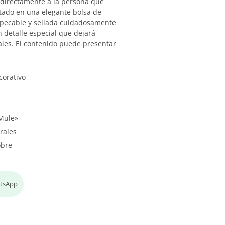
 directamente a la persona que
tado en una elegante bolsa de
mpecable y sellada cuidadosamente
 detalle especial que dejará
ales. El contenido puede presentar
corativo
Mule»
rales
obre
atsApp