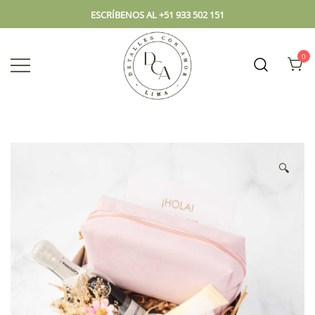
ESCRÍBENOS AL +51 933 502 151
0
Envío hoy los mejores regalos, box,
DCA – Lima Tienda de
peluches, flores, todo en el mismo
Regalos y Florería
lugar.
🔍