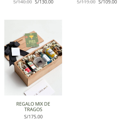
S/
140.00
S/
130.00
S/
119.00
S/
109.00
REGALO MIX DE
TRAGOS
S/
175.00