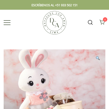
ESCRÍBENOS AL +51 933 502 151
0
Envío hoy los mejores regalos, box,
DCA – Lima Tienda de
peluches, flores, todo en el mismo
Regalos y Florería
lugar.