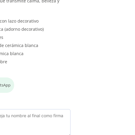
ue transmite calma, belleza y
con lazo decorativo
a (adorno decorativo)
es
 de cerámica blanca
ámica blanca
obre
atsApp