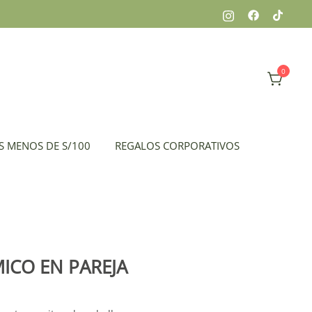
0
x, peluches, flores, todo en el mismo lugar.
 Florería
S MENOS DE S/100
REGALOS CORPORATIVOS
ICO EN PAREJA