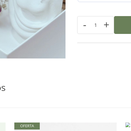
-
+
os
OFERTA