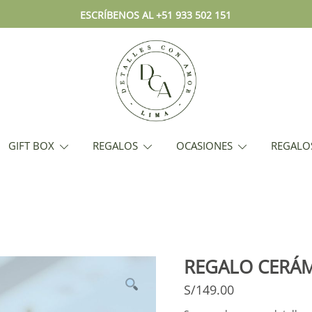
ESCRÍBENOS AL +51 933 502 151
Envío hoy los mejores regalos, bo
DCA – Lima Tienda de Regalos y
GIFT BOX
REGALOS
OCASIONES
REGALO
REGALO CERÁM
S/
149.00