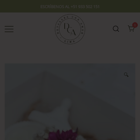
ESCRÍBENOS AL +51 933 502 151
0
Envío hoy los mejores regalos, box,
DCA – Lima Tienda de
peluches, flores, todo en el mismo
Regalos y Florería
lugar.
🔍