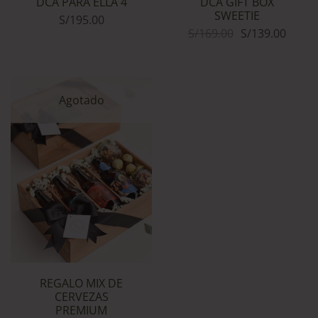
DCA PARA ELLA 4
DCA GIFT BOX
SWEETIE
S/
195.00
S/
169.00
S/
139.00
Agotado
REGALO MIX DE
CERVEZAS
PREMIUM