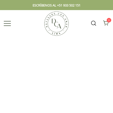
ESCRÍBENOS AL +51 933 502 151
0
Envío hoy los mejores regalos, box,
DCA – Lima Tienda de
peluches, flores, todo en el mismo
Regalos y Florería
lugar.