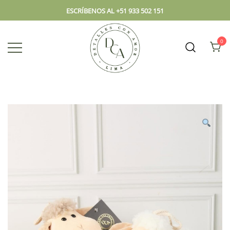
ESCRÍBENOS AL +51 933 502 151
0
Envío hoy los mejores regalos, box,
DCA – Lima Tienda de
peluches, flores, todo en el mismo
Regalos y Florería
lugar.