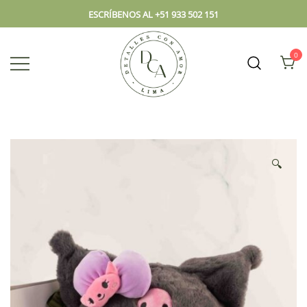
ESCRÍBENOS AL +51 933 502 151
0
Envío hoy los mejores regalos, box,
DCA – Lima Tienda de
peluches, flores, todo en el mismo
Regalos y Florería
lugar.
🔍