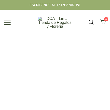
ESCRÍBENOS AL +51 933 502 151
0
Envío hoy los mejores regalos, box,
DCA – Lima Tienda de Regalos y
peluches, flores, todo en el mismo lugar.
Florería