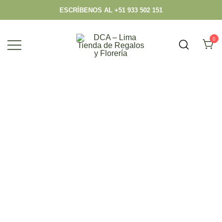
ESCRÍBENOS AL +51 933 502 151
0
Envío hoy los mejores regalos, box,
DCA – Lima Tienda de Regalos y
peluches, flores, todo en el mismo lugar.
Florería