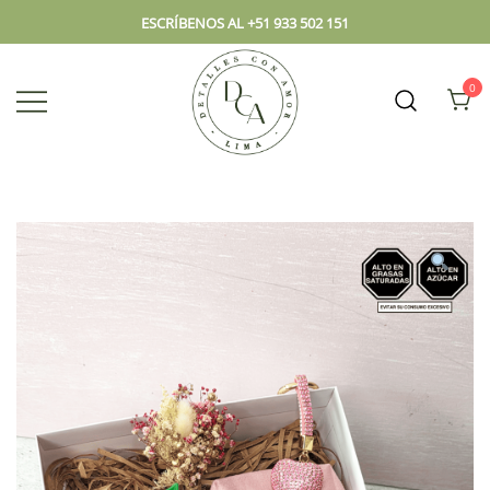
ESCRÍBENOS AL +51 933 502 151
0
Envío hoy los mejores regalos, box,
DCA – Lima Tienda de
peluches, flores, todo en el mismo
Regalos y Florería
lugar.