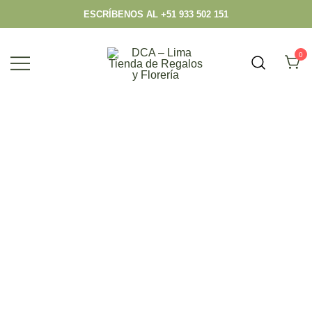
ESCRÍBENOS AL +51 933 502 151
0
Envío hoy los mejores regalos, box,
DCA – Lima Tienda de Regalos y
peluches, flores, todo en el mismo lugar.
Florería