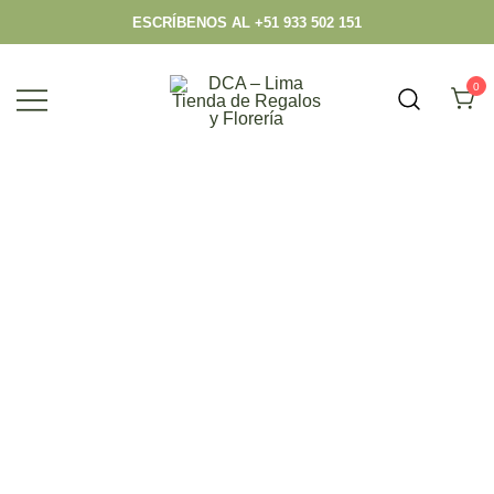
ESCRÍBENOS AL +51 933 502 151
0
Envío hoy los mejores regalos, box,
DCA – Lima Tienda de Regalos y
peluches, flores, todo en el mismo lugar.
Florería