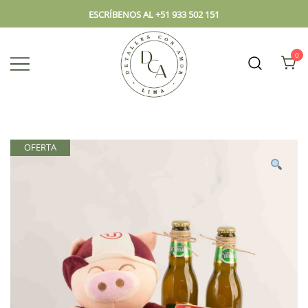
ESCRÍBENOS AL +51 933 502 151
0
Envío hoy los mejores regalos, box,
DCA – Lima Tienda de
peluches, flores, todo en el mismo
Regalos y Florería
lugar.
OFERTA