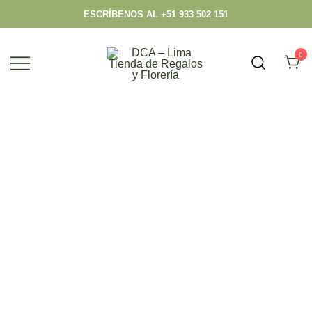
ESCRÍBENOS AL +51 933 502 151
0
Envío hoy los mejores regalos, box,
DCA – Lima Tienda de Regalos y
peluches, flores, todo en el mismo lugar.
Florería