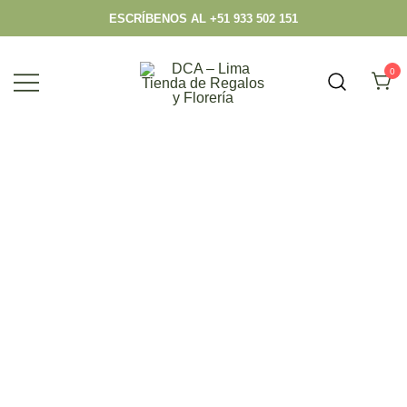
ESCRÍBENOS AL +51 933 502 151
0
Envío hoy los mejores regalos, box,
DCA – Lima Tienda de Regalos y
peluches, flores, todo en el mismo lugar.
Florería