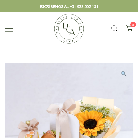
ESCRÍBENOS AL +51 933 502 151
0
Envío hoy los mejores regalos, box,
DCA – Lima Tienda de
peluches, flores, todo en el mismo
Regalos y Florería
lugar.