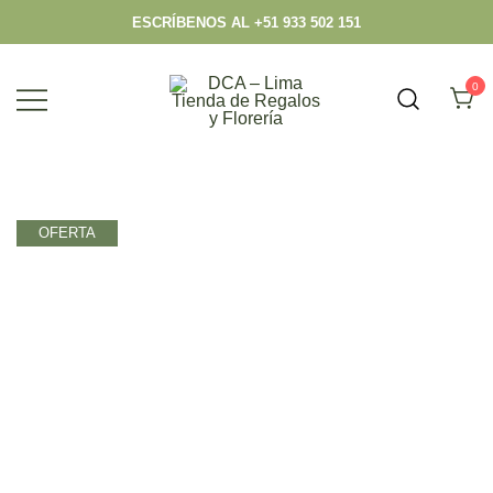
ESCRÍBENOS AL +51 933 502 151
0
Envío hoy los mejores regalos, box,
DCA – Lima Tienda de Regalos y
peluches, flores, todo en el mismo lugar.
Florería
OFERTA