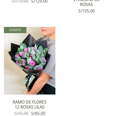
S/
179.00
S/
129.00
ROSAS
S/
195.00
OFERTA
RAMO DE FLORES
12 ROSAS LILAS
S/
95.00
S/
85.00