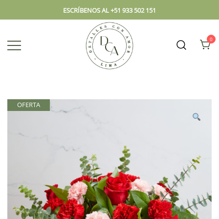
ESCRÍBENOS AL +51 933 502 151
0
Envío hoy los mejores regalos, box,
DCA – Lima Tienda de
peluches, flores, todo en el mismo
Regalos y Florería
lugar.
OFERTA