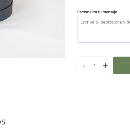
Personaliza tu mensaje
-
+
os