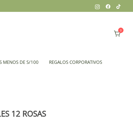
0
x, peluches, flores, todo en el mismo lugar.
 Florería
S MENOS DE S/100
REGALOS CORPORATIVOS
ES 12 ROSAS