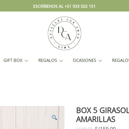
ESCRÍBENOS AL +51 933 502 151
Envío hoy los mejores regalos, bo
DCA – Lima Tienda de Regalos y
GIFT BOX
REGALOS
OCASIONES
REGALO
BOX 5 GIRASOL
AMARILLAS
S/
159.00
S/
189.00