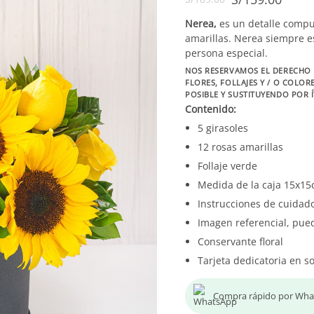
Nerea,
es un detalle compue
amarillas. Nerea siempre es
persona especial.
NOS RESERVAMOS EL DERECHO 
FLORES, FOLLAJES Y / O COLO
POSIBLE Y SUSTITUYENDO POR 
Contenido:
5 girasoles
12 rosas amarillas
Follaje verde
Medida de la caja 15x1
Instrucciones de cuidad
Imagen referencial, pue
Conservante floral
Tarjeta dedicatoria en s
Compra rápido por Wh