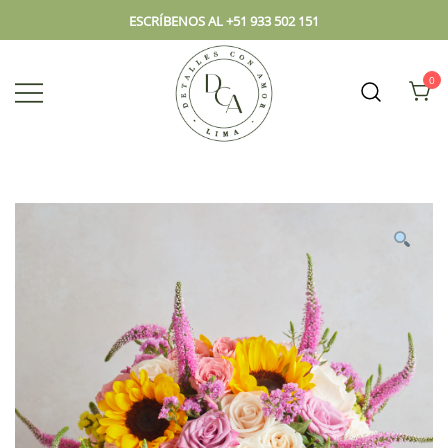
ESCRÍBENOS AL +51 933 502 151
0
Envío hoy los mejores regalos, box,
DCA – Lima Tienda de
peluches, flores, todo en el mismo
Regalos y Florería
lugar.