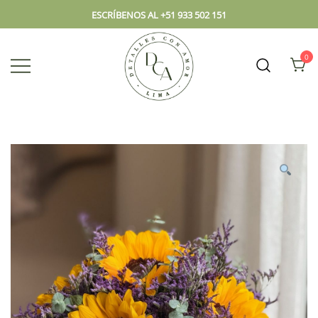
ESCRÍBENOS AL +51 933 502 151
0
Envío hoy los mejores regalos, box,
DCA – Lima Tienda de
peluches, flores, todo en el mismo
Regalos y Florería
lugar.