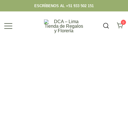
ESCRÍBENOS AL +51 933 502 151
0
Envío hoy los mejores regalos, box,
DCA – Lima Tienda de Regalos y
peluches, flores, todo en el mismo lugar.
Florería